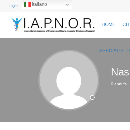
Italiano
Login
HOME
CH
SPECIALISTI 
Nas
6 anni fa