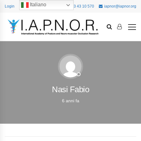
Italiano
Login
+39 393 43 10 570
iapnor@iapnor.org
Nasi Fabio
6 anni fa