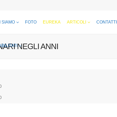
I SIAMO
FOTO
EUREKA
ARTICOLI
CONTATTI
NARI NEGLI ANNI
ABILITATI
0
0