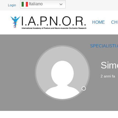
Italiano
Login
HOME
CH
SPECIALISTI 
Simo
2 anni fa