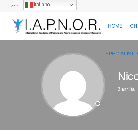
Italiano
Login
HOME
CH
SPECIALISTI 
Nic
3 anni fa