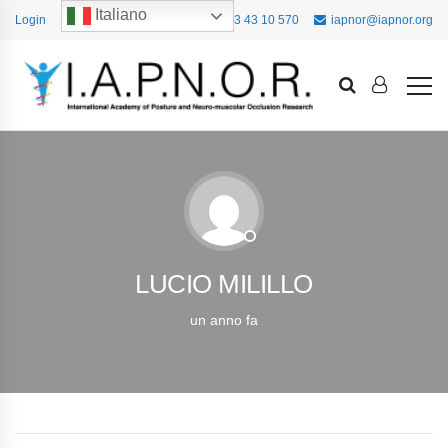
Italiano
Login
+39 393 43 10 570
iapnor@iapnor.org
LUCIO MILILLO
un anno fa