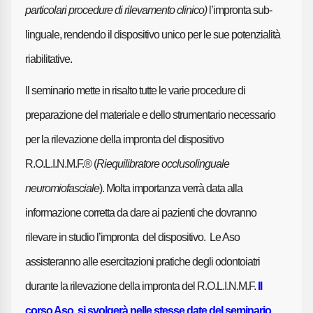
particolari procedure di rilevamento clinico)
l’impronta sub-
linguale, rendendo il dispositivo unico per le sue potenzialità
riabilitative.
Il seminario mette in risalto tutte le varie procedure di
preparazione del materiale e dello strumentario necessario
per la rilevazione della impronta del dispositivo
R.O.L.I.N.M.F.® (
Riequilibratore occlusolinguale
neuromiofasciale
). Molta importanza verrà data alla
informazione corretta da dare ai pazienti che dovranno
rilevare in studio l’impronta del dispositivo. Le Aso
assisteranno alle esercitazioni pratiche degli odontoiatri
durante la rilevazione della impronta del R.O.L.I.N.M.F.
Il
corso Aso, si svolgerà nelle stesse date del seminario