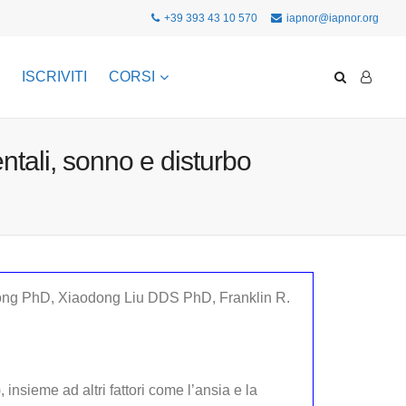
+39 393 43 10 570
iapnor@iapnor.org
ISCRIVITI
CORSI
ntali, sonno e disturbo
g PhD, Xiaodong Liu DDS PhD, Franklin R.
nsieme ad altri fattori come l’ansia e la