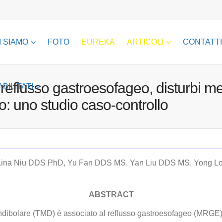
I SIAMO
FOTO
EUREKA
ARTICOLI
CONTATTI
 reflusso gastroesofageo, disturbi me
ABILITATI
: uno studio caso-controllo
ina Niu DDS PhD, Yu Fan DDS MS, Yan Liu DDS MS, Yong Lon
ABSTRACT
dibolare (TMD) è associato al reflusso gastroesofageo (MRGE), i