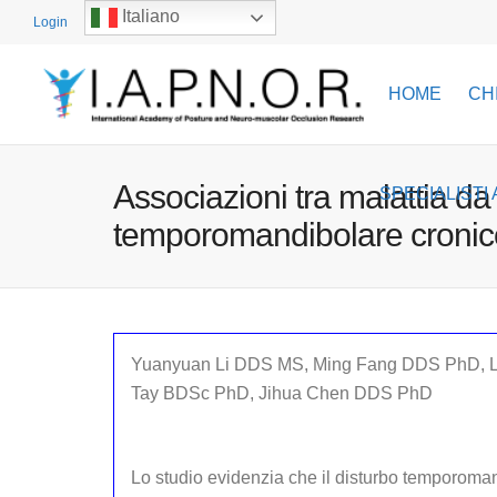
Italiano
Login
HOME
CH
Associazioni tra malattia da
SPECIALISTI 
temporomandibolare cronico
Yuanyuan Li DDS MS, Ming Fang DDS PhD, L
Tay BDSc PhD, Jihua Chen DDS PhD
Lo studio evidenzia che il disturbo temporoman