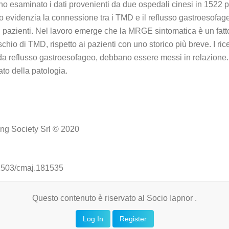
 esaminato i dati provenienti da due ospedali cinesi in 1522 paz
 evidenzia la connessione tra i TMD e il reflusso gastroesofage
i pazienti. Nel lavoro emerge che la MRGE sintomatica è un fatto
io di TMD, rispetto ai pazienti con uno storico più breve. I rice
a reflusso gastroesofageo, debbano essere messi in relazione. V
o della patologia.
hing Society Srl © 2020
.1503/cmaj.181535
Questo contenuto è riservato al Socio Iapnor .
Log In
Register